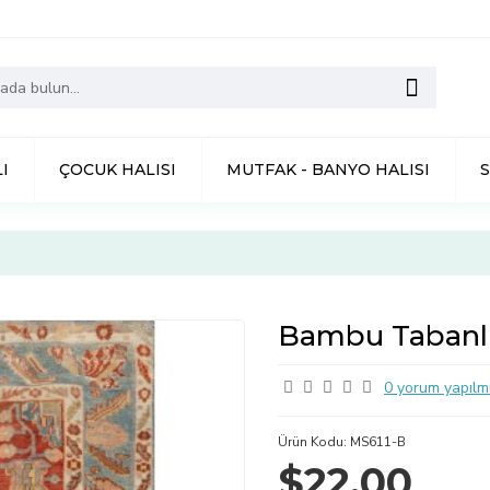
I
ÇOCUK HALISI
MUTFAK - BANYO HALISI
Bambu Tabanlı
0 yorum yapılmı
Ürün Kodu:
MS611-B
$22,00