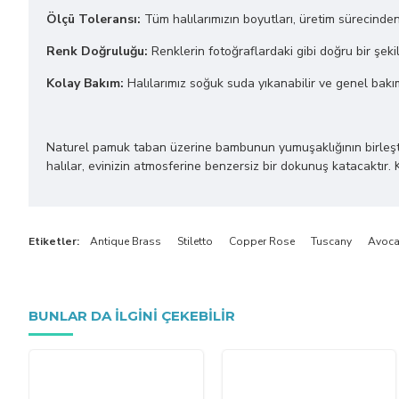
Ölçü Toleransı:
Tüm halılarımızın boyutları, üretim sürecinde
Renk Doğruluğu:
Renklerin fotoğraflardaki gibi doğru bir şekil
Kolay Bakım:
Halılarımız soğuk suda yıkanabilir ve genel bakı
Naturel pamuk taban üzerine bambunun yumuşaklığının birleştiği bu
halılar, evinizin atmosferine benzersiz bir dokunuş katacaktır. 
Etiketler:
Antique Brass
Stiletto
Copper Rose
Tuscany
Avoc
BUNLAR DA ILGINI ÇEKEBILIR