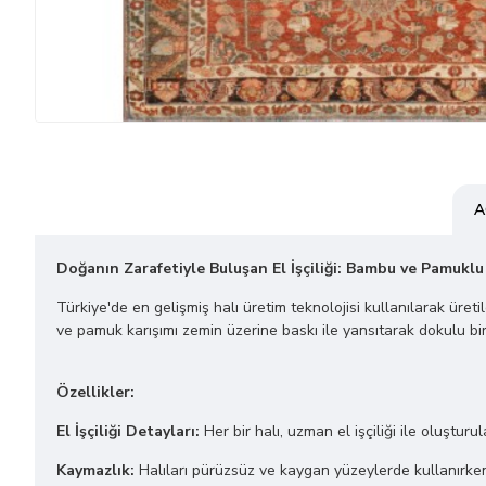
A
Doğanın Zarafetiyle Buluşan El İşçiliği: Bambu ve Pamuklu
Türkiye'de en gelişmiş halı üretim teknolojisi kullanılarak üret
ve pamuk karışımı zemin üzerine baskı ile yansıtarak dokulu bir
Özellikler:
El İşçiliği Detayları:
Her bir halı, uzman el işçiliği ile oluşturu
Kaymazlık:
Halıları pürüzsüz ve kaygan yüzeylerde kullanırken 