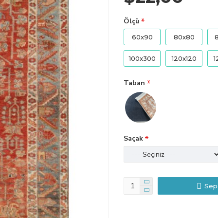
Ölçü
60x90
80x80
100x300
120x120
1
Taban
Saçak
Sep