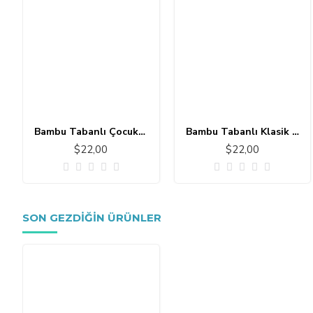
Bambu Tabanlı Çocuk Halısı MC101
Bambu Tabanlı Klasik Halı MS109
$22,00
$22,00
SON GEZDIĞIN ÜRÜNLER