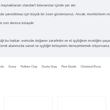
n kaynaklanan standart toleranslar içinde yer alır.
de yansıtılması için büyük bir özen gösteriyoruz. Ancak, monitörlerin renk 
mı son derece kolaydır.
 halılar, evinizde doğanın zarafetini ve el işçiliğinin inceliğini yaşatı
Kendi alanınızda sanat ve işçiliğin birleşimini deneyimlemek istiyorsanız,
ado
Eunry
Potters Clay
Dusty Gray
Pine Glade
Chestnut Rose