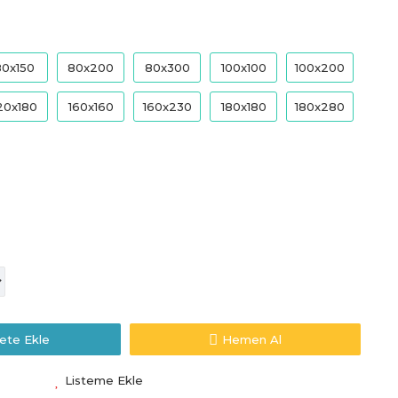
80x150
80x200
80x300
100x100
100x200
20x180
160x160
160x230
180x180
180x280
ete Ekle
Hemen Al
Listeme Ekle