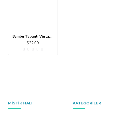
Bambu Tabanlı Vintage Halı MS611
$22,00
MISTIK HALI
KATEGORILER