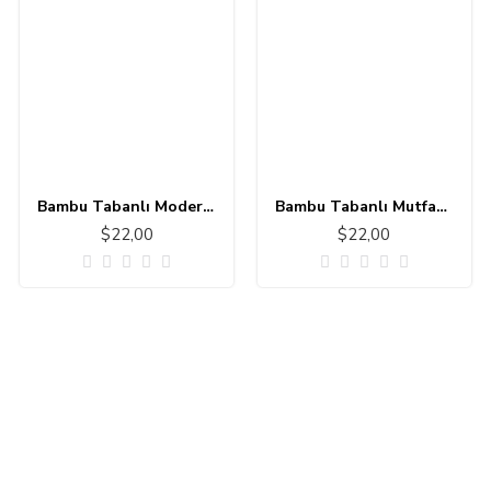
Bambu Tabanlı Modern Halı MS303
Bambu Tabanlı Mutfak - Banyo Halısı 11111-1
$22,00
$22,00