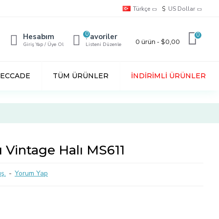
Türkçe
$
US Dollar
0
0
Hesabım
Favoriler
0 ürün - $0,00
Giriş Yap / Üye Ol
Listeni Düzenle
SECCADE
TÜM ÜRÜNLER
İNDIRIMLI ÜRÜNLER
 Vintage Halı MS611
ş.
-
Yorum Yap