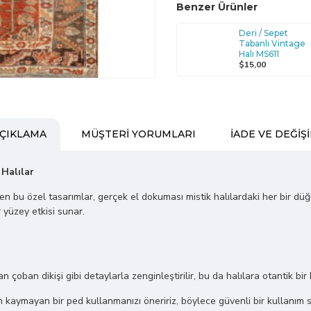
Benzer Ürünler
Deri / Sepet
Tabanlı Vintage
Halı MS611
$15,00
ÇIKLAMA
MÜŞTERI YORUMLARI
İADE VE DEĞIŞ
 Halılar
ilen bu özel tasarımlar, gerçek el dokuması mistik halılardaki her bir dü
 yüzey etkisi sunar.
lan çoban dikişi gibi detaylarla zenginleştirilir, bu da halılara otantik bir
kaymayan bir ped kullanmanızı öneririz, böylece güvenli bir kullanım s