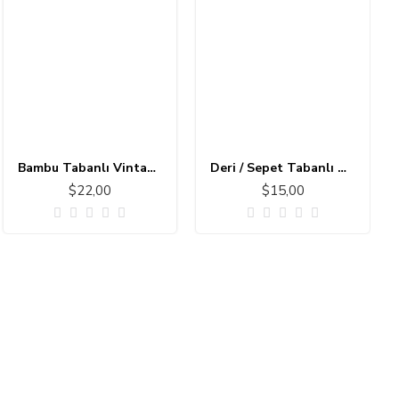
Bambu Tabanlı Vintage Halı MS173
Deri / Sepet Tabanlı Çocuk Halısı MC101
$22,00
$15,00