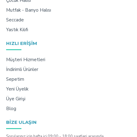
Çocuk Halısı
Mutfak - Banyo Halısı
Seccade
Yastık Kılıfı
HIZLI ERIŞIM
Müşteri Hizmetleri
İndirimli Ürünler
Sepetim
Yeni Üyelik
Üye Girişi
Blog
BIZE ULAŞIN
Sorularınız için hafta içi 09:00 - 18:00 saatleri arasında