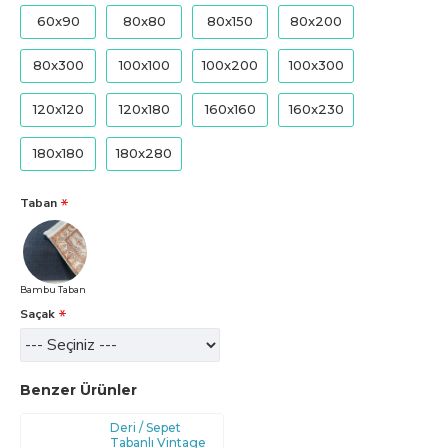
60x90
80x80
80x150
80x200
80x300
100x100
100x200
100x300
120x120
120x180
160x160
160x230
180x180
180x280
Taban
Bambu Taban
Saçak
Benzer Ürünler
Deri / Sepet
Tabanlı Vintage