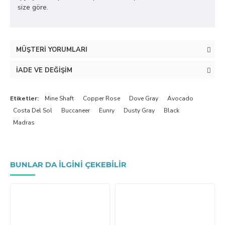
size göre.
MÜŞTERI YORUMLARI
İADE VE DEĞIŞIM
Etiketler:
Mine Shaft
Copper Rose
Dove Gray
Avocado
Costa Del Sol
Buccaneer
Eunry
Dusty Gray
Black
Madras
BUNLAR DA ILGINI ÇEKEBILIR