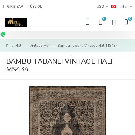
GIRIŞ YAP
ÜYE OL
USD
Türkçe
0
0
Halı
Vintage Halı
Bambu Tabanlı Vintage Halı MS434
BAMBU TABANLI VINTAGE HALI
MS434