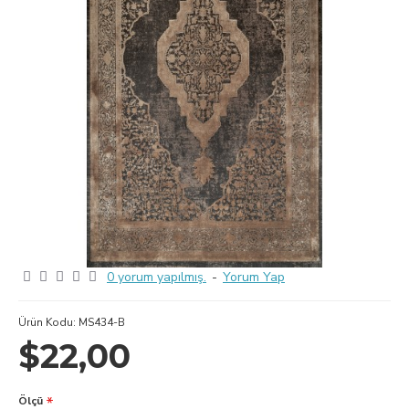
0 yorum yapılmış.
-
Yorum Yap
Ürün Kodu:
MS434-B
$22,00
Ölçü