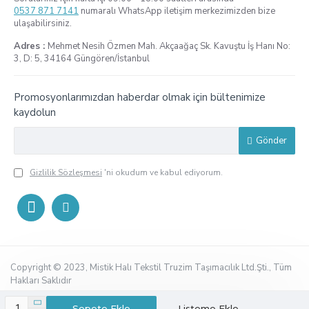
0537 871 7141
numaralı WhatsApp iletişim merkezimizden bize
ulaşabilirsiniz.
Adres :
Mehmet Nesih Özmen Mah. Akçaağaç Sk. Kavuştu İş Hanı No:
3, D: 5, 34164 Güngören/İstanbul
Promosyonlarımızdan haberdar olmak için bültenimize
kaydolun
Gönder
Gizlilik Sözleşmesi
'ni okudum ve kabul ediyorum.
Copyright © 2023, Mistik Halı Tekstil Truzim Taşımacılık Ltd.Şti., Tüm
Hakları Saklıdır
Sepete Ekle
Listeme Ekle