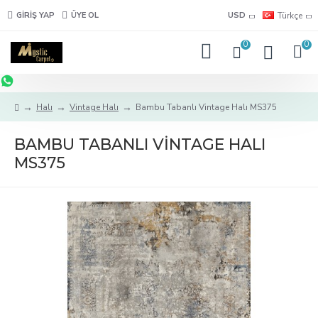
GIRIŞ YAP
ÜYE OL
USD
Türkçe
0
0
Halı
Vintage Halı
Bambu Tabanlı Vintage Halı MS375
BAMBU TABANLI VINTAGE HALI
MS375