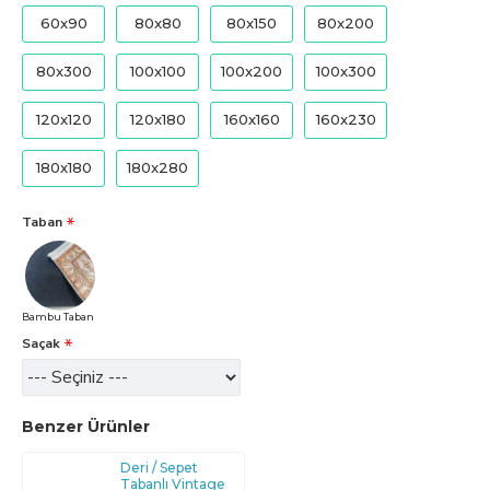
60x90
80x80
80x150
80x200
80x300
100x100
100x200
100x300
120x120
120x180
160x160
160x230
180x180
180x280
Taban
Bambu Taban
Saçak
Benzer Ürünler
Deri / Sepet
Tabanlı Vintage