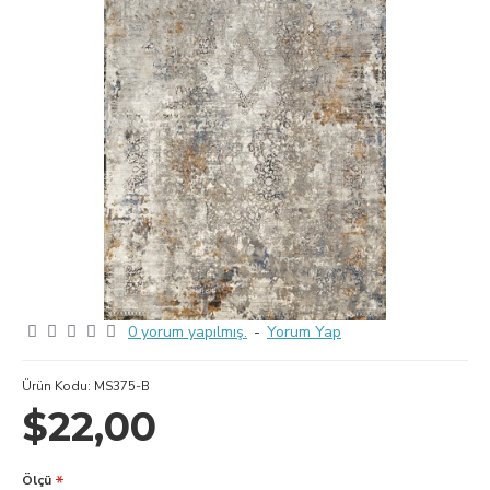
0 yorum yapılmış.
-
Yorum Yap
Ürün Kodu:
MS375-B
$22,00
Ölçü