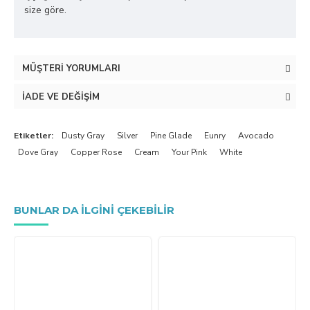
size göre.
MÜŞTERI YORUMLARI
İADE VE DEĞIŞIM
Etiketler:
Dusty Gray
Silver
Pine Glade
Eunry
Avocado
Dove Gray
Copper Rose
Cream
Your Pink
White
BUNLAR DA ILGINI ÇEKEBILIR