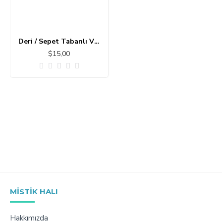
Deri / Sepet Tabanlı Vintage Halı MS173
$15,00
MISTIK HALI
Hakkımızda