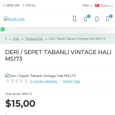
GIRIŞ YAP
ÜYE OL
USD
Türkçe
0
0
Halı
Vintage Halı
Deri / Sepet Tabanlı Vintage Halı MS173
DERI / SEPET TABANLI VINTAGE HALI
MS173
0 yorum yapılmış.
-
Yorum Yap
Ürün Kodu:
MS173
$15,00