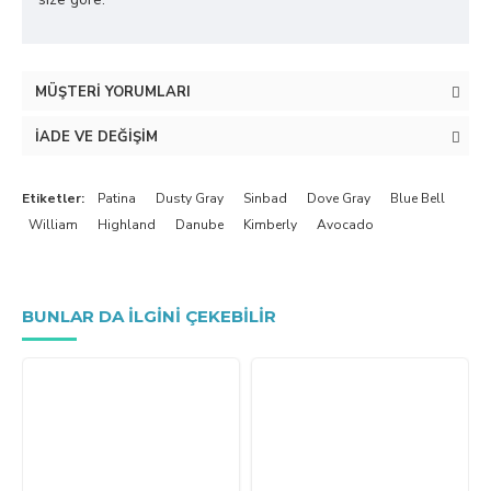
MÜŞTERI YORUMLARI
İADE VE DEĞIŞIM
Etiketler:
Patina
Dusty Gray
Sinbad
Dove Gray
Blue Bell
William
Highland
Danube
Kimberly
Avocado
BUNLAR DA ILGINI ÇEKEBILIR