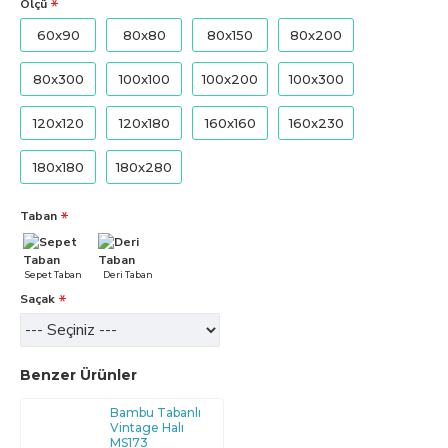
Ölçü
60x90
80x80
80x150
80x200
80x300
100x100
100x200
100x300
120x120
120x180
160x160
160x230
180x180
180x280
Taban
Sepet Taban
Deri Taban
Saçak
Benzer Ürünler
Bambu Tabanlı
Vintage Halı
MS173