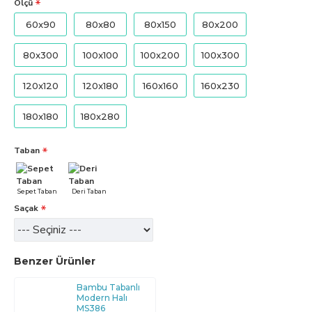
Ölçü
60x90
80x80
80x150
80x200
80x300
100x100
100x200
100x300
120x120
120x180
160x160
160x230
180x180
180x280
Taban
Sepet Taban
Deri Taban
Saçak
Benzer Ürünler
Bambu Tabanlı
Modern Halı
MS386