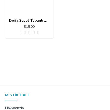
Deri / Sepet Tabanlı Modern Halı MS386
$15,00
MISTIK HALI
Hakkımızda