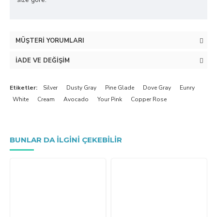
MÜŞTERI YORUMLARI
İADE VE DEĞIŞIM
Etiketler:
Silver
Dusty Gray
Pine Glade
Dove Gray
Eunry
White
Cream
Avocado
Your Pink
Copper Rose
BUNLAR DA ILGINI ÇEKEBILIR