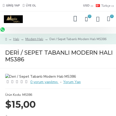
GIRIŞ YAP
ÜYE OL
USD
Türkçe
0
0
Halı
Modern Halı
Deri / Sepet Tabanlı Modern Halı MS386
DERI / SEPET TABANLI MODERN HALI
MS386
0 yorum yapılmış.
-
Yorum Yap
Ürün Kodu:
MS386
$15,00