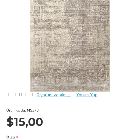
0 yorum yapılmış.
-
Yorum Yap
Ürün Kodu:
MS373
$15,00
Ölçü