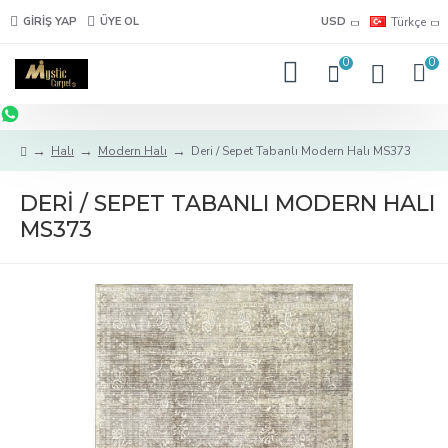
GIRIŞ YAP
ÜYE OL
USD
Türkçe
0
0
Halı
Modern Halı
Deri / Sepet Tabanlı Modern Halı MS373
DERI / SEPET TABANLI MODERN HALI
MS373