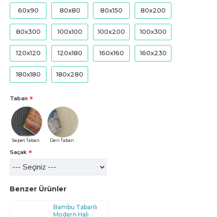
60x90
80x80
80x150
80x200
80x300
100x100
100x200
100x300
120x120
120x180
160x160
160x230
180x180
180x280
Taban
Sepet Taban
Deri Taban
Saçak
Benzer Ürünler
Bambu Tabanlı
Modern Halı