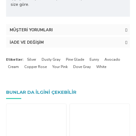
size göre.
MÜŞTERI YORUMLARI
İADE VE DEĞIŞIM
Etiketler:
Silver
Dusty Gray
Pine Glade
Eunry
Avocado
Cream
Copper Rose
Your Pink
Dove Gray
White
BUNLAR DA ILGINI ÇEKEBILIR