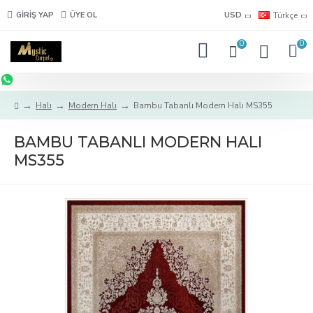
GIRIŞ YAP
ÜYE OL
USD
Türkçe
0
0
Halı
Modern Halı
Bambu Tabanlı Modern Halı MS355
BAMBU TABANLI MODERN HALI
MS355