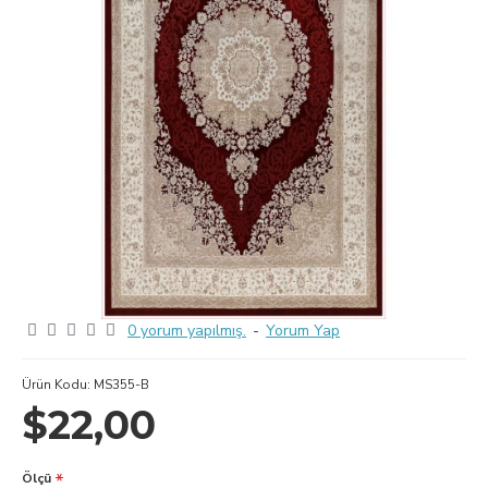
0 yorum yapılmış.
-
Yorum Yap
Ürün Kodu:
MS355-B
$22,00
Ölçü