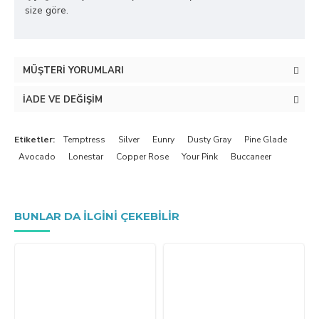
size göre.
MÜŞTERI YORUMLARI
İADE VE DEĞIŞIM
Etiketler:
Temptress
Silver
Eunry
Dusty Gray
Pine Glade
Avocado
Lonestar
Copper Rose
Your Pink
Buccaneer
BUNLAR DA ILGINI ÇEKEBILIR