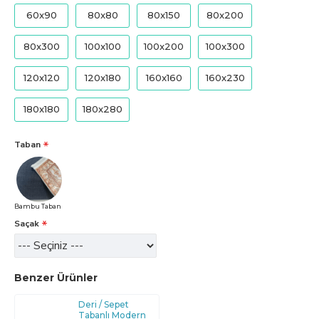
60x90
80x80
80x150
80x200
80x300
100x100
100x200
100x300
120x120
120x180
160x160
160x230
180x180
180x280
Taban
Bambu Taban
Saçak
Benzer Ürünler
Deri / Sepet
Tabanlı Modern