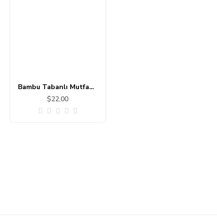
Bambu Tabanlı Mutfak - Banyo Halısı 11111-7
$22,00