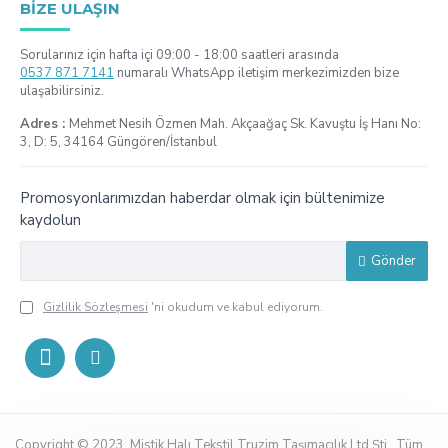
BIZE ULAŞIN
Sorularınız için hafta içi 09:00 - 18:00 saatleri arasında
0537 871 7141
numaralı WhatsApp iletişim merkezimizden bize
ulaşabilirsiniz.
Adres :
Mehmet Nesih Özmen Mah. Akçaağaç Sk. Kavuştu İş Hanı No:
3, D: 5, 34164 Güngören/İstanbul
Promosyonlarımızdan haberdar olmak için bültenimize
kaydolun
Gönder
Gizlilik Sözleşmesi
'ni okudum ve kabul ediyorum.
Copyright © 2023, Mistik Halı Tekstil Truzim Taşımacılık Ltd.Şti., Tüm