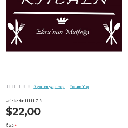
0 yorum yapılmış.
-
Yorum Yap
Ürün Kodu:
11111-7-B
$22,00
Ölçü