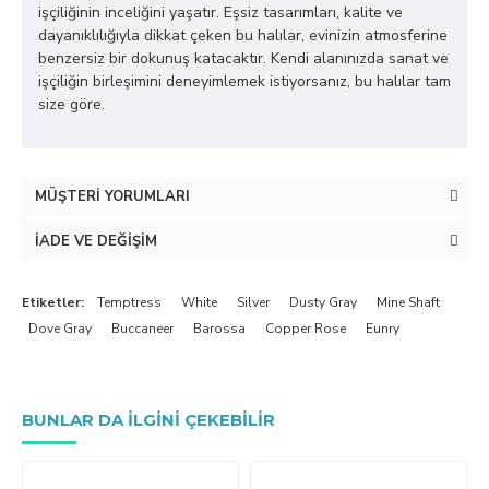
işçiliğinin inceliğini yaşatır. Eşsiz tasarımları, kalite ve
dayanıklılığıyla dikkat çeken bu halılar, evinizin atmosferine
benzersiz bir dokunuş katacaktır. Kendi alanınızda sanat ve
işçiliğin birleşimini deneyimlemek istiyorsanız, bu halılar tam
size göre.
MÜŞTERI YORUMLARI
İADE VE DEĞIŞIM
Etiketler:
Temptress
White
Silver
Dusty Gray
Mine Shaft
Dove Gray
Buccaneer
Barossa
Copper Rose
Eunry
BUNLAR DA ILGINI ÇEKEBILIR