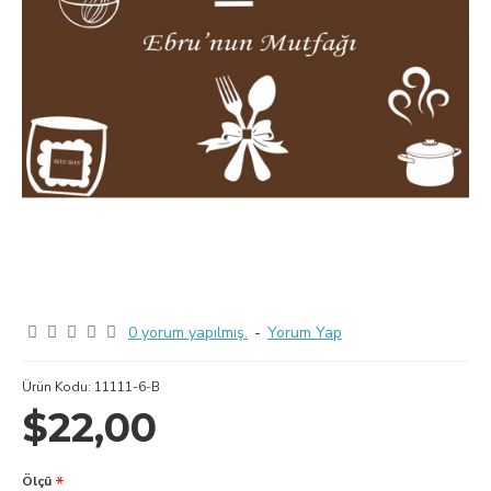
0 yorum yapılmış.
-
Yorum Yap
Ürün Kodu:
11111-6-B
$22,00
Ölçü