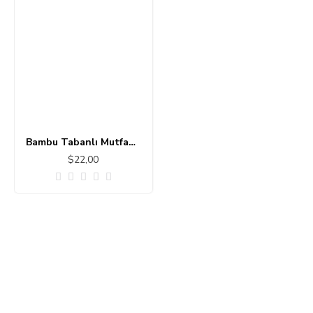
Bambu Tabanlı Mutfak - Banyo Halısı 11111-6
$22,00