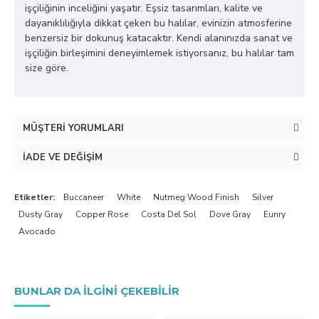
işçiliğinin inceliğini yaşatır. Eşsiz tasarımları, kalite ve
dayanıklılığıyla dikkat çeken bu halılar, evinizin atmosferine
benzersiz bir dokunuş katacaktır. Kendi alanınızda sanat ve
işçiliğin birleşimini deneyimlemek istiyorsanız, bu halılar tam
size göre.
MÜŞTERI YORUMLARI
İADE VE DEĞIŞIM
Etiketler:
Buccaneer
White
Nutmeg Wood Finish
Silver
Dusty Gray
Copper Rose
Costa Del Sol
Dove Gray
Eunry
Avocado
BUNLAR DA ILGINI ÇEKEBILIR