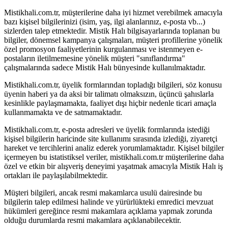
Mistikhali.com.tr, müşterilerine daha iyi hizmet verebilmek amacıyla
bazı kişisel bilgilerinizi (isim, yaş, ilgi alanlarınız, e-posta vb...)
sizlerden talep etmektedir. Mistik Halı bilgisayarlarında toplanan bu
bilgiler, dönemsel kampanya çalışmaları, müşteri profillerine yönelik
özel promosyon faaliyetlerinin kurgulanması ve istenmeyen e-
postaların iletilmemesine yönelik müşteri "sınıflandırma"
çalışmalarında sadece Mistik Halı bünyesinde kullanılmaktadır.
Mistikhali.com.tr, üyelik formlarından topladığı bilgileri, söz konusu
üyenin haberi ya da aksi bir talimatı olmaksızın, üçüncü şahıslarla
kesinlikle paylaşmamakta, faaliyet dışı hiçbir nedenle ticari amaçla
kullanmamakta ve de satmamaktadır.
Mistikhali.com.tr, e-posta adresleri ve üyelik formlarında istediği
kişisel bilgilerin haricinde site kullanımı sırasında izlediği, ziyaretçi
hareket ve tercihlerini analiz ederek yorumlamaktadır. Kişisel bilgiler
içermeyen bu istatistiksel veriler, mistikhali.com.tr müşterilerine daha
özel ve etkin bir alışveriş deneyimi yaşatmak amacıyla Mistik Halı iş
ortakları ile paylaşılabilmektedir.
Müşteri bilgileri, ancak resmi makamlarca usulü dairesinde bu
bilgilerin talep edilmesi halinde ve yürürlükteki emredici mevzuat
hükümleri gereğince resmi makamlara açıklama yapmak zorunda
olduğu durumlarda resmi makamlara açıklanabilecektir.