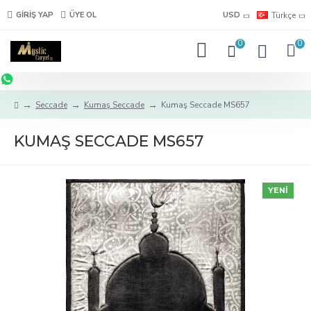
GIRIŞ YAP
ÜYE OL
USD
Türkçe
0
0
Seccade
Kumaş Seccade
Kumaş Seccade MS657
KUMAŞ SECCADE MS657
YENI