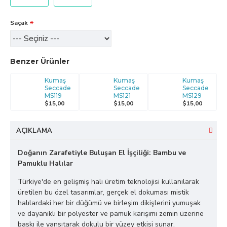
Saçak
Benzer Ürünler
Kumaş
Kumaş
Kumaş
Seccade
Seccade
Seccade
MS119
MS121
MS129
$15,00
$15,00
$15,00
AÇIKLAMA
Doğanın Zarafetiyle Buluşan El İşçiliği: Bambu ve
Pamuklu Halılar
Türkiye'de en gelişmiş halı üretim teknolojisi kullanılarak
üretilen bu özel tasarımlar, gerçek el dokuması mistik
halılardaki her bir düğümü ve birleşim dikişlerini yumuşak
ve dayanıklı bir polyester ve pamuk karışımı zemin üzerine
baskı ile yansıtarak dokulu bir yüzey etkisi sunar.