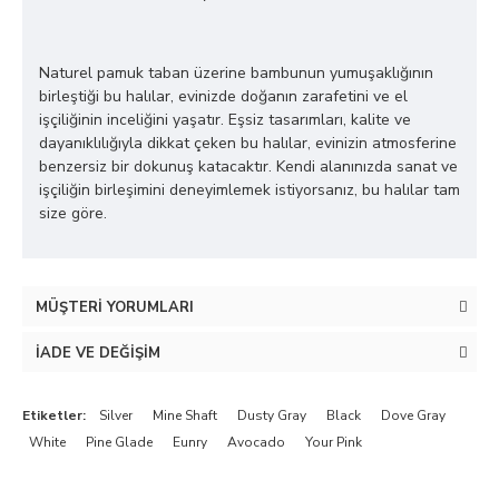
Naturel pamuk taban üzerine bambunun yumuşaklığının
birleştiği bu halılar, evinizde doğanın zarafetini ve el
işçiliğinin inceliğini yaşatır. Eşsiz tasarımları, kalite ve
dayanıklılığıyla dikkat çeken bu halılar, evinizin atmosferine
benzersiz bir dokunuş katacaktır. Kendi alanınızda sanat ve
işçiliğin birleşimini deneyimlemek istiyorsanız, bu halılar tam
size göre.
MÜŞTERI YORUMLARI
İADE VE DEĞIŞIM
Etiketler:
Silver
Mine Shaft
Dusty Gray
Black
Dove Gray
White
Pine Glade
Eunry
Avocado
Your Pink