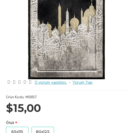
0 yorum yapılmış.
-
Yorum Yap
Ürün Kodu:
MS657
$15,00
Ölçü
65x115
80x125