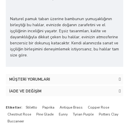
Naturel pamuk taban üzerine bambunun yumuşaklığının
birleştiği bu halılar, evinizde doğanın zarafetini ve el
işçiliğinin inceliğini yaşatır. Eşsiz tasarımları, kalite ve
dayanıklılığıyla dikkat çeken bu halılar, evinizin atmosferine
benzersiz bir dokunuş katacaktır. Kendi alanınızda sanat ve
işçiliğin birleşimini deneyimlemek istiyorsanız, bu halılar tam
size göre.
MÜŞTERI YORUMLARI
İADE VE DEĞIŞIM
Etiketler:
Stiletto
Paprika
Antique Brass
Copper Rose
Chestnut Rose
Pine Glade
Eunry
Tyrian Purple
Potters Clay
Buccaneer