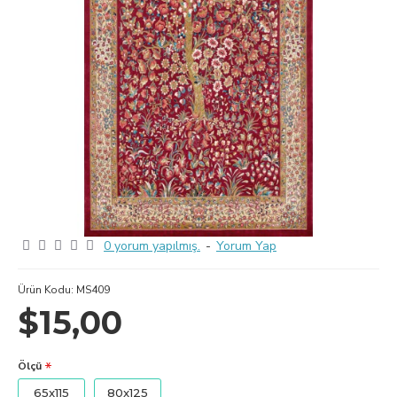
0 yorum yapılmış.
-
Yorum Yap
Ürün Kodu:
MS409
$15,00
Ölçü
65x115
80x125