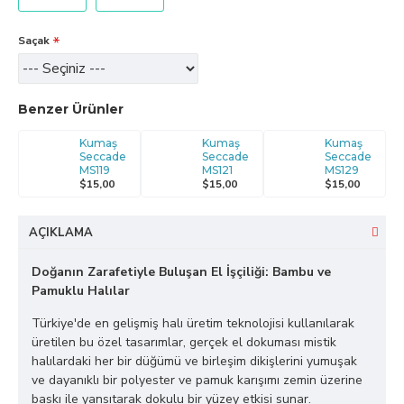
Saçak
Benzer Ürünler
Kumaş
Kumaş
Kumaş
Seccade
Seccade
Seccade
MS119
MS121
MS129
$15,00
$15,00
$15,00
AÇIKLAMA
Doğanın Zarafetiyle Buluşan El İşçiliği: Bambu ve
Pamuklu Halılar
Türkiye'de en gelişmiş halı üretim teknolojisi kullanılarak
üretilen bu özel tasarımlar, gerçek el dokuması mistik
halılardaki her bir düğümü ve birleşim dikişlerini yumuşak
ve dayanıklı bir polyester ve pamuk karışımı zemin üzerine
baskı ile yansıtarak dokulu bir yüzey etkisi sunar.