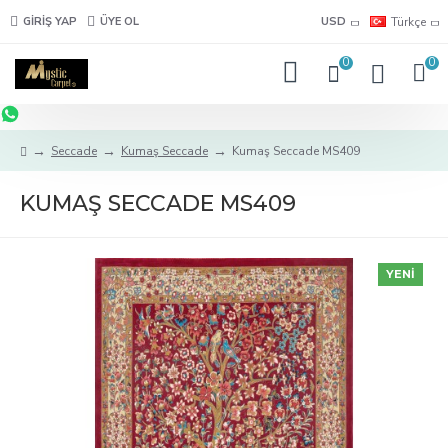
GIRIŞ YAP
ÜYE OL
USD
Türkçe
0
0
Seccade
Kumaş Seccade
Kumaş Seccade MS409
KUMAŞ SECCADE MS409
YENI