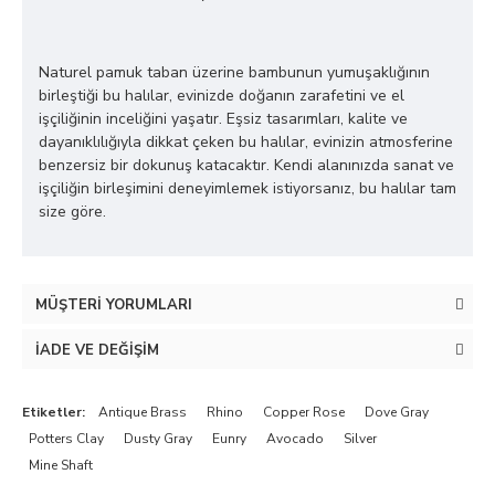
Naturel pamuk taban üzerine bambunun yumuşaklığının
birleştiği bu halılar, evinizde doğanın zarafetini ve el
işçiliğinin inceliğini yaşatır. Eşsiz tasarımları, kalite ve
dayanıklılığıyla dikkat çeken bu halılar, evinizin atmosferine
benzersiz bir dokunuş katacaktır. Kendi alanınızda sanat ve
işçiliğin birleşimini deneyimlemek istiyorsanız, bu halılar tam
size göre.
MÜŞTERI YORUMLARI
İADE VE DEĞIŞIM
Etiketler:
Antique Brass
Rhino
Copper Rose
Dove Gray
Potters Clay
Dusty Gray
Eunry
Avocado
Silver
Mine Shaft