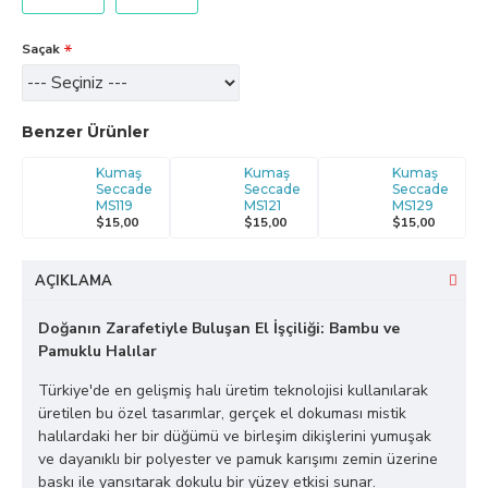
Saçak
Benzer Ürünler
Kumaş
Kumaş
Kumaş
Seccade
Seccade
Seccade
MS119
MS121
MS129
$15,00
$15,00
$15,00
AÇIKLAMA
Doğanın Zarafetiyle Buluşan El İşçiliği: Bambu ve
Pamuklu Halılar
Türkiye'de en gelişmiş halı üretim teknolojisi kullanılarak
üretilen bu özel tasarımlar, gerçek el dokuması mistik
halılardaki her bir düğümü ve birleşim dikişlerini yumuşak
ve dayanıklı bir polyester ve pamuk karışımı zemin üzerine
baskı ile yansıtarak dokulu bir yüzey etkisi sunar.