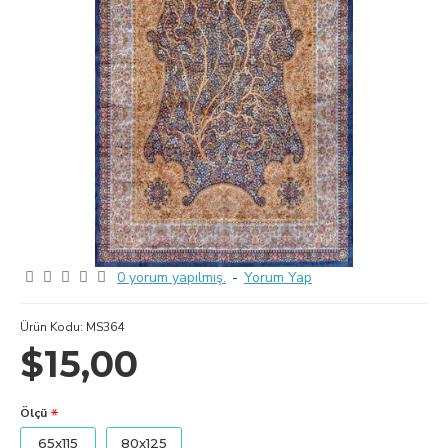
0 yorum yapılmış.
-
Yorum Yap
Ürün Kodu:
MS364
$15,00
Ölçü
65x115
80x125