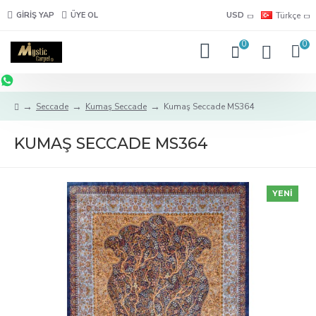
GIRIŞ YAP
ÜYE OL
USD
Türkçe
0
0
Seccade
Kumaş Seccade
Kumaş Seccade MS364
KUMAŞ SECCADE MS364
YENI