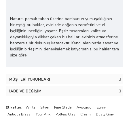
Naturel pamuk taban üzerine bambunun yumuşaklığının
birleştiği bu halılar, evinizde doğanın zarafetini ve el
işçiliğinin inceliğini yaşatır. Eşsiz tasarımları, kalite ve
dayanıklılığıyla dikkat çeken bu halılar, evinizin atmosferine
benzersiz bir dokunuş katacaktır. Kendi alanınızda sanat ve
işçiliğin birleşimini deneyimlemek istiyorsanız, bu halılar tam
size göre.
MÜŞTERI YORUMLARI
İADE VE DEĞIŞIM
Etiketler:
White
Silver
Pine Glade
Avocado
Eunry
Antique Brass
Your Pink
Potters Clay
Cream
Dusty Gray