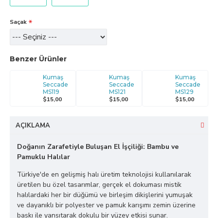
Saçak
Benzer Ürünler
Kumaş
Kumaş
Kumaş
Seccade
Seccade
Seccade
MS119
MS121
MS129
$15,00
$15,00
$15,00
AÇIKLAMA
Doğanın Zarafetiyle Buluşan El İşçiliği: Bambu ve
Pamuklu Halılar
Türkiye'de en gelişmiş halı üretim teknolojisi kullanılarak
üretilen bu özel tasarımlar, gerçek el dokuması mistik
halılardaki her bir düğümü ve birleşim dikişlerini yumuşak
ve dayanıklı bir polyester ve pamuk karışımı zemin üzerine
baskı ile yansıtarak dokulu bir yüzey etkisi sunar.