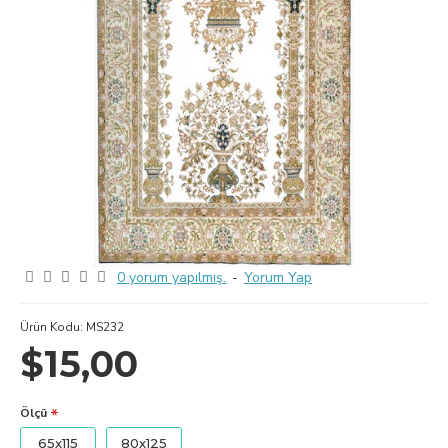
0 yorum yapılmış.
-
Yorum Yap
Ürün Kodu:
MS232
$15,00
Ölçü
65x115
80x125