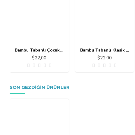
Bambu Tabanlı Çocuk Halısı MC101
Bambu Tabanlı Klasik Halı MS109
$22,00
$22,00
SON GEZDIĞIN ÜRÜNLER