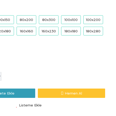
80x150
80x200
80x300
100x100
100x200
20x180
160x160
160x230
180x180
180x280
ete Ekle
Hemen Al
Listeme Ekle