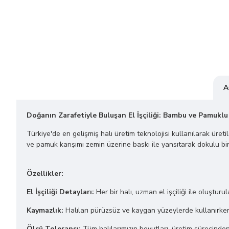
A
Doğanın Zarafetiyle Buluşan El İşçiliği: Bambu ve Pamuklu
Türkiye'de en gelişmiş halı üretim teknolojisi kullanılarak üret
ve pamuk karışımı zemin üzerine baskı ile yansıtarak dokulu bir
Özellikler:
El İşçiliği Detayları:
Her bir halı, uzman el işçiliği ile oluşturu
Kaymazlık:
Halıları pürüzsüz ve kaygan yüzeylerde kullanırken 
Ölçü Toleransı:
Tüm halılarımızın boyutları, üretim sürecinde