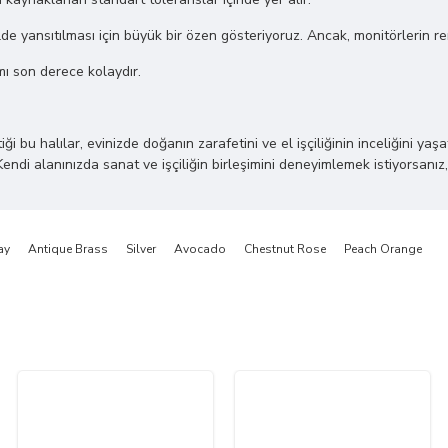
de yansıtılması için büyük bir özen gösteriyoruz. Ancak, monitörlerin renk 
mı son derece kolaydır.
 halılar, evinizde doğanın zarafetini ve el işçiliğinin inceliğini yaşatı
Kendi alanınızda sanat ve işçiliğin birleşimini deneyimlemek istiyorsanız,
ay
Antique Brass
Silver
Avocado
Chestnut Rose
Peach Orange