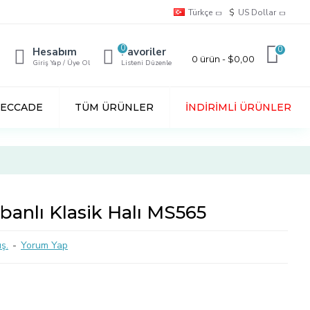
Türkçe
$
US Dollar
0
0
Hesabım
Favoriler
0 ürün - $0,00
Giriş Yap / Üye Ol
Listeni Düzenle
SECCADE
TÜM ÜRÜNLER
İNDIRIMLI ÜRÜNLER
abanlı Klasik Halı MS565
ş.
-
Yorum Yap