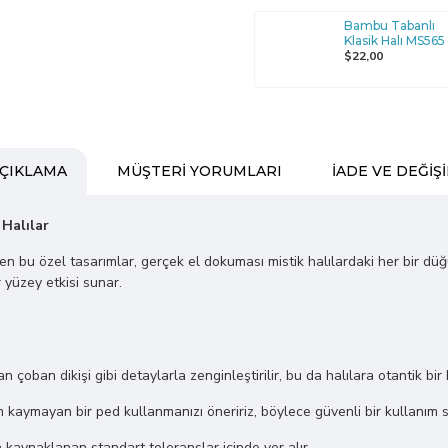
Bambu Tabanlı
Klasik Halı MS565
$22,00
ÇIKLAMA
MÜŞTERI YORUMLARI
İADE VE DEĞIŞ
 Halılar
ilen bu özel tasarımlar, gerçek el dokuması mistik halılardaki her bir dü
 yüzey etkisi sunar.
lan çoban dikişi gibi detaylarla zenginleştirilir, bu da halılara otantik bir
kaymayan bir ped kullanmanızı öneririz, böylece güvenli bir kullanım s
n kaynaklanan standart toleranslar içinde yer alır.