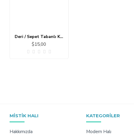
Deri / Sepet Tabanlı Klasik Halı MS565
$15,00
MISTIK HALI
KATEGORILER
Hakkımızda
Modern Halı