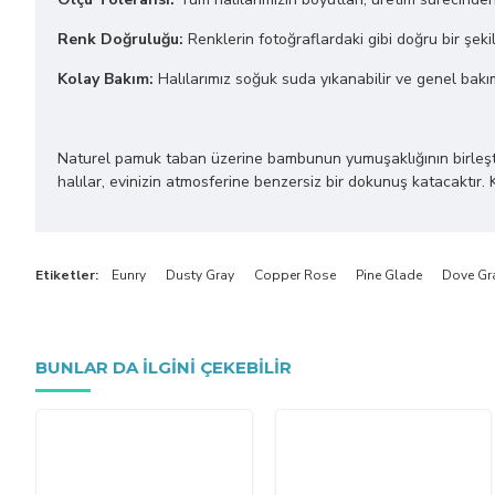
Renk Doğruluğu:
Renklerin fotoğraflardaki gibi doğru bir şekil
Kolay Bakım:
Halılarımız soğuk suda yıkanabilir ve genel bakı
Naturel pamuk taban üzerine bambunun yumuşaklığının birleştiği bu
halılar, evinizin atmosferine benzersiz bir dokunuş katacaktır. 
Etiketler:
Eunry
Dusty Gray
Copper Rose
Pine Glade
Dove Gr
BUNLAR DA ILGINI ÇEKEBILIR