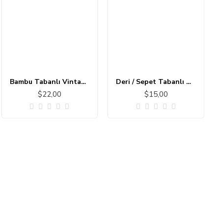
Bambu Tabanlı Vintage Halı MS173
Deri / Sepet Tabanlı Çocuk Halısı MC101
$22,00
$15,00