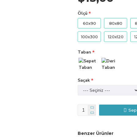
Ölçü
60x90
80x80
100x300
120x120
1
Taban
Saçak
Sep
Benzer Ürünler