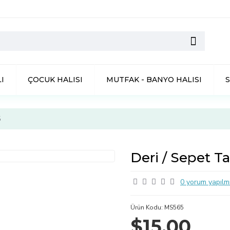
I
ÇOCUK HALISI
MUTFAK - BANYO HALISI
5
Deri / Sepet T
0 yorum yapılmı
Ürün Kodu:
MS565
$15,00