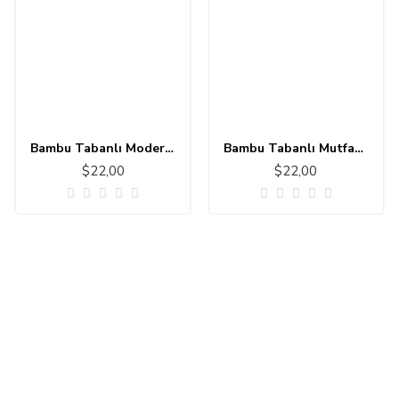
Bambu Tabanlı Modern Halı MS303
Bambu Tabanlı Mutfak - Banyo Halısı 11111-1
$22,00
$22,00