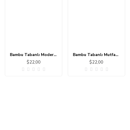
Bambu Tabanlı Modern Halı MS303
Bambu Tabanlı Mutfak - Banyo Halısı 11111-1
$22,00
$22,00