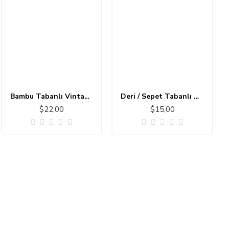
Bambu Tabanlı Vintage Halı MS173
Deri / Sepet Tabanlı Çocuk Halısı MC101
$22,00
$15,00