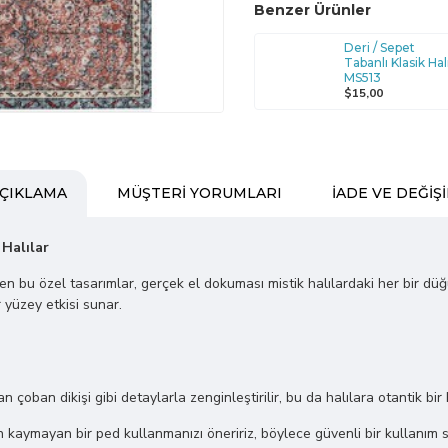
Benzer Ürünler
Deri / Sepet
Tabanlı Klasik Hal
MS513
$15,00
ÇIKLAMA
MÜŞTERI YORUMLARI
İADE VE DEĞIŞ
 Halılar
ilen bu özel tasarımlar, gerçek el dokuması mistik halılardaki her bir dü
 yüzey etkisi sunar.
lan çoban dikişi gibi detaylarla zenginleştirilir, bu da halılara otantik bir
kaymayan bir ped kullanmanızı öneririz, böylece güvenli bir kullanım s