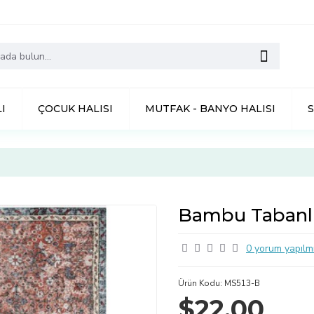
I
ÇOCUK HALISI
MUTFAK - BANYO HALISI
Bambu Tabanlı 
0 yorum yapılmı
Ürün Kodu:
MS513-B
$22,00