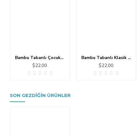
Bambu Tabanlı Çocuk Halısı MC101
Bambu Tabanlı Klasik Halı MS109
$22,00
$22,00
SON GEZDIĞIN ÜRÜNLER