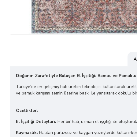
A
Doğanın Zarafetiyle Buluşan El İşçiliği: Bambu ve Pamuklu
Türkiye'de en gelişmiş halı üretim teknolojisi kullanılarak üret
ve pamuk karışımı zemin üzerine baskı ile yansıtarak dokulu bir
Özellikler:
El İşçiliği Detayları:
Her bir halı, uzman el işçiliği ile oluşturu
Kaymazlık:
Halıları pürüzsüz ve kaygan yüzeylerde kullanırken 