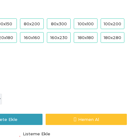
80x150
80x200
80x300
100x100
100x200
20x180
160x160
160x230
180x180
180x280
ete Ekle
Hemen Al
Listeme Ekle