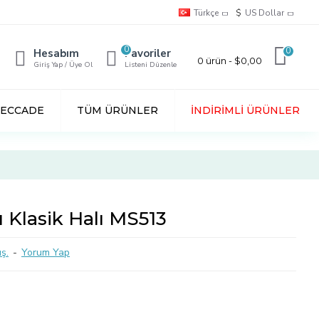
Türkçe
$
US Dollar
0
0
Hesabım
Favoriler
0 ürün - $0,00
Giriş Yap / Üye Ol
Listeni Düzenle
SECCADE
TÜM ÜRÜNLER
İNDIRIMLI ÜRÜNLER
Klasik Halı MS513
ş.
-
Yorum Yap