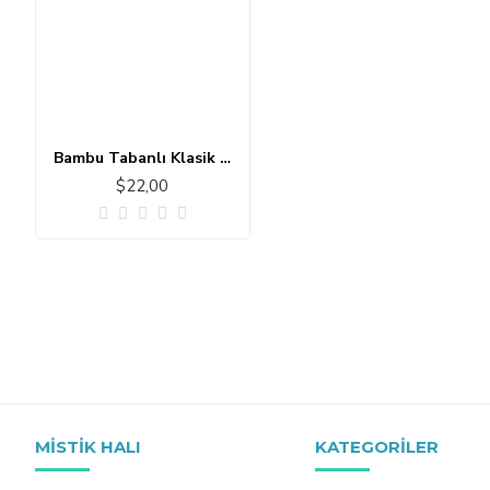
Bambu Tabanlı Klasik Halı MS513
$22,00
MISTIK HALI
KATEGORILER