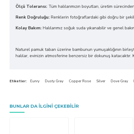
Ölçü Toleransı:
Tüm halılarımızın boyutları, üretim sürecinde
Renk Doğruluğu:
Renklerin fotoğraflardaki gibi doğru bir şekil
Kolay Bakım:
Halılarımız soğuk suda yıkanabilir ve genel bakı
Naturel pamuk taban üzerine bambunun yumuşaklığının birleştiği bu
halılar, evinizin atmosferine benzersiz bir dokunuş katacaktır. 
Etiketler:
Eunry
Dusty Gray
Copper Rose
Silver
Dove Gray
BUNLAR DA ILGINI ÇEKEBILIR