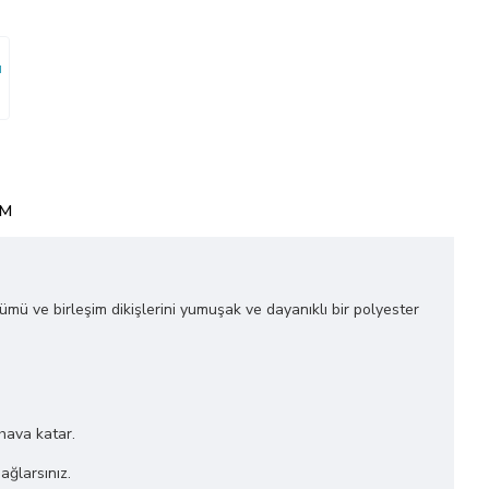
ı
IM
ğümü ve birleşim dikişlerini yumuşak ve dayanıklı bir polyester
 hava katar.
ağlarsınız.