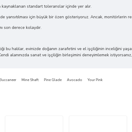
n kaynaklanan standart toleranslar içinde yer alır.
de yansıtılması için büyük bir özen gösteriyoruz. Ancak, monitörlerin renk 
mı son derece kolaydır.
 halılar, evinizde doğanın zarafetini ve el işçiliğinin inceliğini yaşatı
Kendi alanınızda sanat ve işçiliğin birleşimini deneyimlemek istiyorsanız,
Buccaneer
Mine Shaft
Pine Glade
Avocado
Your Pink