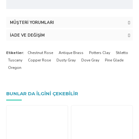
MÜŞTERI YORUMLARI
İADE VE DEĞIŞIM
Etiketler:
Chestnut Rose
Antique Brass
Potters Clay
Stiletto
Tuscany
Copper Rose
Dusty Gray
Dove Gray
Pine Glade
Oregon
BUNLAR DA ILGINI ÇEKEBILIR