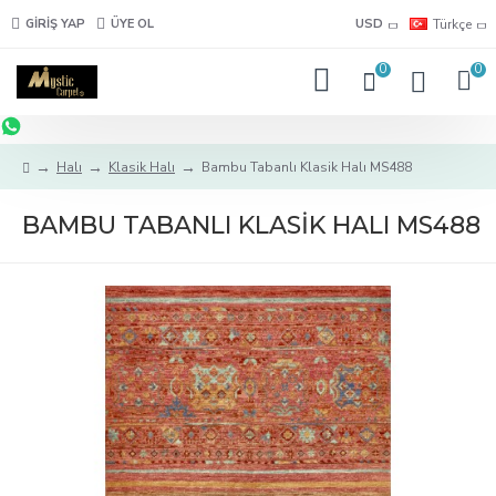
GIRIŞ YAP
ÜYE OL
USD
Türkçe
0
0
Halı
Klasik Halı
Bambu Tabanlı Klasik Halı MS488
BAMBU TABANLI KLASIK HALI MS488