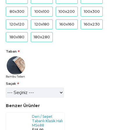
80x300
100x100
100x200
100x300
120x120
120x180
160x160
160x230
180x180
180x280
Taban
Bambu Taban
Saçak
Benzer Ürünler
Deri / Sepet
Tabanlı Klasik Halı
MS488
$15,00