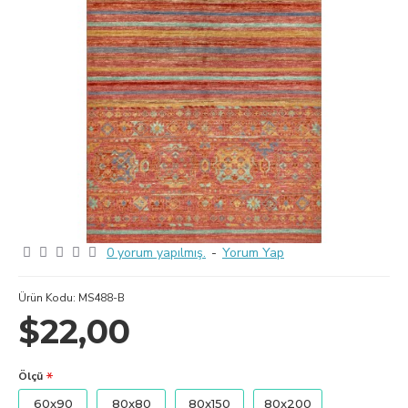
0 yorum yapılmış.
-
Yorum Yap
Ürün Kodu:
MS488-B
$22,00
Ölçü
60x90
80x80
80x150
80x200