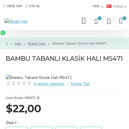
GIRIŞ YAP
ÜYE OL
USD
Türkçe
0
0
Halı
Klasik Halı
Bambu Tabanlı Klasik Halı MS471
BAMBU TABANLI KLASIK HALI MS471
0 yorum yapılmış.
-
Yorum Yap
Ürün Kodu:
MS471-B
$22,00
Ölçü