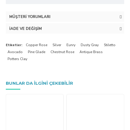
MÜŞTERI YORUMLARI
İADE VE DEĞIŞIM
Etiketler:
Copper Rose
Silver
Eunry
Dusty Gray
Stiletto
Avocado
Pine Glade
Chestnut Rose
Antique Brass
Potters Clay
BUNLAR DA ILGINI ÇEKEBILIR