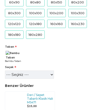
60x90
80x80
80x150
80x200
80x300
100x100
100x200
100x300
120x120
120x180
160x160
160x230
180x180
180x280
Taban
Bambu Taban
Saçak
Benzer Ürünler
Deri / Sepet
Tabanlı Klasik Halı
MS471
$15,00