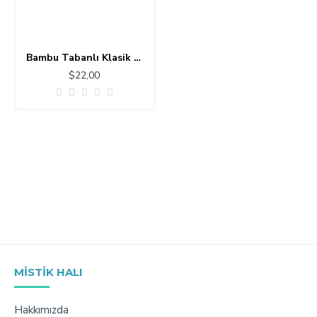
Bambu Tabanlı Klasik Halı MS471
$22,00
MISTIK HALI
Hakkımızda