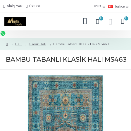
GIRIŞ YAP
ÜYE OL
USD
Türkçe
0
0
Halı
Klasik Halı
Bambu Tabanlı Klasik Halı MS463
BAMBU TABANLI KLASIK HALI MS463