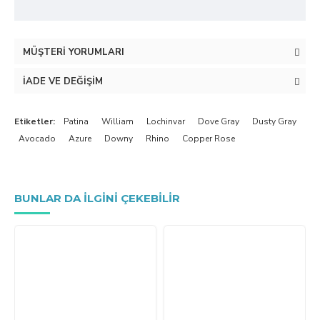
MÜŞTERI YORUMLARI
İADE VE DEĞIŞIM
Etiketler:
Patina
William
Lochinvar
Dove Gray
Dusty Gray
Avocado
Azure
Downy
Rhino
Copper Rose
BUNLAR DA ILGINI ÇEKEBILIR