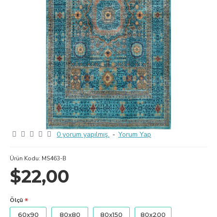
0 yorum yapılmış.
-
Yorum Yap
Ürün Kodu:
MS463-B
$22,00
Ölçü
60x90
80x80
80x150
80x200