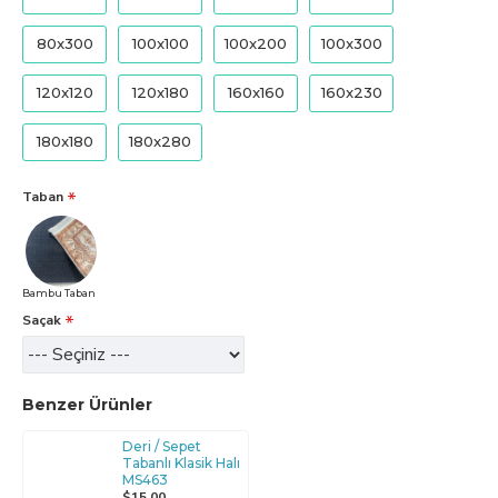
80x300
100x100
100x200
100x300
120x120
120x180
160x160
160x230
180x180
180x280
Taban
Bambu Taban
Saçak
Benzer Ürünler
Deri / Sepet
Tabanlı Klasik Halı
MS463
$15,00