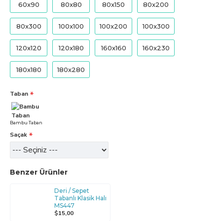
60x90
80x80
80x150
80x200
80x300
100x100
100x200
100x300
120x120
120x180
160x160
160x230
180x180
180x280
Taban
Bambu Taban
Saçak
Benzer Ürünler
Deri / Sepet
Tabanlı Klasik Halı
MS447
$15,00