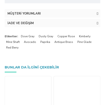
MÜŞTERI YORUMLARI
İADE VE DEĞIŞIM
Etiketler:
Dove Gray
Dusty Gray
Copper Rose
Kimberly
Mine Shaft
Avocado
Paprika
Antique Brass
Pine Glade
Red Berry
BUNLAR DA ILGINI ÇEKEBILIR