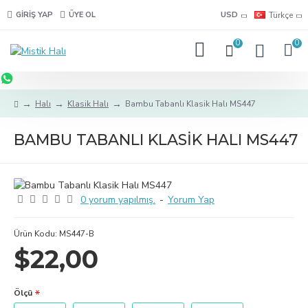
GIRIŞ YAP
ÜYE OL
USD
Türkçe
0
0
Halı
Klasik Halı
Bambu Tabanlı Klasik Halı MS447
BAMBU TABANLI KLASIK HALI MS447
0 yorum yapılmış.
-
Yorum Yap
Ürün Kodu:
MS447-B
$22,00
Ölçü