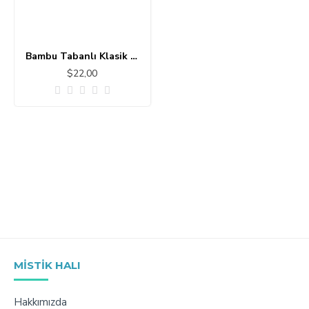
Bambu Tabanlı Klasik Halı MS447
$22,00
MISTIK HALI
Hakkımızda