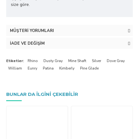
size göre.
MÜŞTERI YORUMLARI
İADE VE DEĞIŞIM
Etiketler:
Rhino
Dusty Gray
Mine Shaft
Silver
Dove Gray
William
Eunry
Patina
Kimberly
Pine Glade
BUNLAR DA ILGINI ÇEKEBILIR