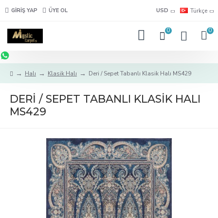
GIRIŞ YAP
ÜYE OL
USD
Türkçe
0
0
Halı
Klasik Halı
Deri / Sepet Tabanlı Klasik Halı MS429
DERI / SEPET TABANLI KLASIK HALI
MS429