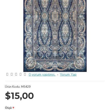
0 yorum yapılmış.
-
Yorum Yap
Ürün Kodu:
MS429
$15,00
Ölçü