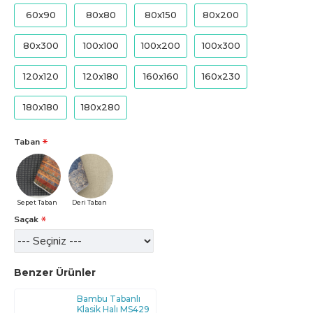
60x90
80x80
80x150
80x200
80x300
100x100
100x200
100x300
120x120
120x180
160x160
160x230
180x180
180x280
Taban
Sepet Taban
Deri Taban
Saçak
Benzer Ürünler
Bambu Tabanlı
Klasik Halı MS429