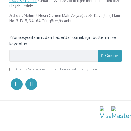
0537 871 7141
numaralı WhatsApp iletişim merkezimizden bize
ulaşabilirsiniz.
Adres :
Mehmet Nesih Özmen Mah. Akçaağaç Sk. Kavuştu İş Hanı
No: 3, D: 5, 34164 Güngören/İstanbul
Promosyonlarımızdan haberdar olmak için bültenimize
kaydolun
Gönder
Gizlilik Sözleşmesi
'ni okudum ve kabul ediyorum.