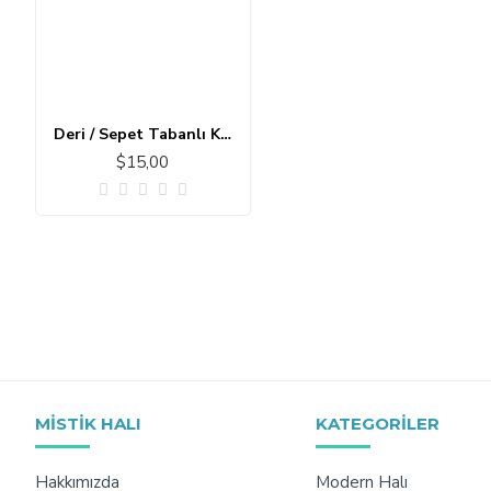
Deri / Sepet Tabanlı Klasik Halı MS419
$15,00
MISTIK HALI
KATEGORILER
Hakkımızda
Modern Halı