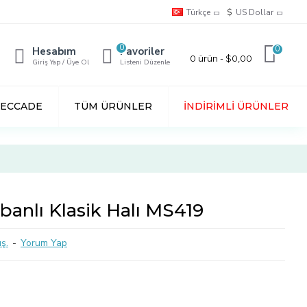
Türkçe
$
US Dollar
0
0
Hesabım
Favoriler
0 ürün - $0,00
Giriş Yap / Üye Ol
Listeni Düzenle
SECCADE
TÜM ÜRÜNLER
İNDIRIMLI ÜRÜNLER
banlı Klasik Halı MS419
ş.
-
Yorum Yap