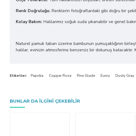
Renk Doğruluğu:
Renklerin fotoğraflardaki gibi doğru bir şekil
Kolay Bakım:
Halılarımız soğuk suda yıkanabilir ve genel bakı
Naturel pamuk taban üzerine bambunun yumuşaklığının birleştiği bu
halılar, evinizin atmosferine benzersiz bir dokunuş katacaktır. 
Etiketler:
Paprika
Copper Rose
Pine Glade
Eunry
Dusty Gray
BUNLAR DA ILGINI ÇEKEBILIR