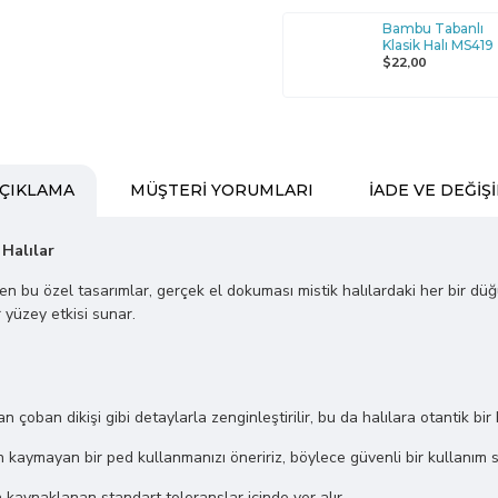
Bambu Tabanlı
Klasik Halı MS419
$22,00
ÇIKLAMA
MÜŞTERI YORUMLARI
İADE VE DEĞIŞ
 Halılar
ilen bu özel tasarımlar, gerçek el dokuması mistik halılardaki her bir dü
 yüzey etkisi sunar.
lan çoban dikişi gibi detaylarla zenginleştirilir, bu da halılara otantik bir
kaymayan bir ped kullanmanızı öneririz, böylece güvenli bir kullanım s
n kaynaklanan standart toleranslar içinde yer alır.