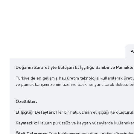
A
Doğanın Zarafetiyle Buluşan El İşçiliği: Bambu ve Pamuklu
Türkiye'de en gelişmiş halı üretim teknolojisi kullanılarak üret
ve pamuk karışımı zemin üzerine baskı ile yansıtarak dokulu bir
Özellikler:
El İşçiliği Detayları:
Her bir halı, uzman el işçiliği ile oluşturu
Kaymazlık:
Halıları pürüzsüz ve kaygan yüzeylerde kullanırken 
Ölçü Toleransı:
Tüm halılarımızın boyutları, üretim sürecinde