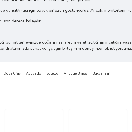
de yansıtılması için büyük bir özen gösteriyoruz. Ancak, monitörlerin renk 
mı son derece kolaydır.
 halılar, evinizde doğanın zarafetini ve el işçiliğinin inceliğini yaşatı
Kendi alanınızda sanat ve işçiliğin birleşimini deneyimlemek istiyorsanız,
Dove Gray
Avocado
Stiletto
Antique Brass
Buccaneer