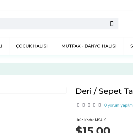
I
ÇOCUK HALISI
MUTFAK - BANYO HALISI
9
Deri / Sepet Ta
0 yorum yapılmı
Ürün Kodu:
MS419
$15,00