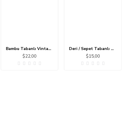
Bambu Tabanlı Vintage Halı MS173
Deri / Sepet Tabanlı Çocuk Halısı MC101
$22,00
$15,00