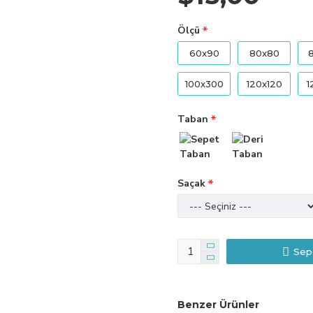
Ölçü
60x90
80x80
100x300
120x120
1
Taban
Saçak
Sep
Benzer Ürünler