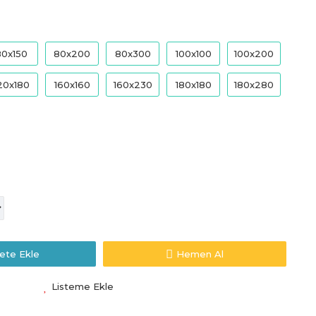
80x150
80x200
80x300
100x100
100x200
20x180
160x160
160x230
180x180
180x280
ete Ekle
Hemen Al
Listeme Ekle