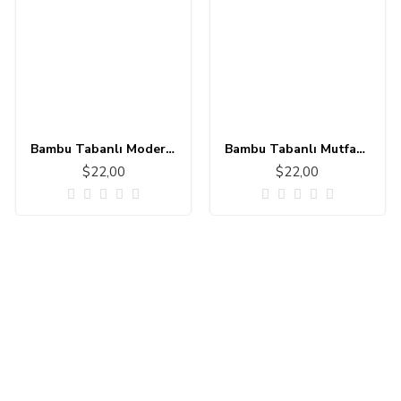
Bambu Tabanlı Modern Halı MS303
Bambu Tabanlı Mutfak - Banyo Halısı 11111-1
$22,00
$22,00