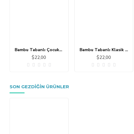
Bambu Tabanlı Çocuk Halısı MC101
Bambu Tabanlı Klasik Halı MS109
$22,00
$22,00
SON GEZDIĞIN ÜRÜNLER