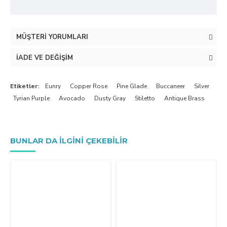
MÜŞTERI YORUMLARI
İADE VE DEĞIŞIM
Etiketler:
Eunry
Copper Rose
Pine Glade
Buccaneer
Silver
Tyrian Purple
Avocado
Dusty Gray
Stiletto
Antique Brass
BUNLAR DA ILGINI ÇEKEBILIR