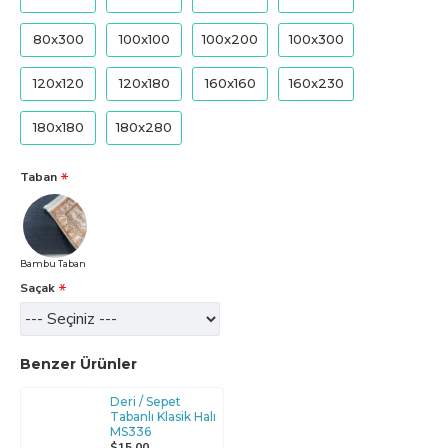
80x300
100x100
100x200
100x300
120x120
120x180
160x160
160x230
180x180
180x280
Taban
Bambu Taban
Saçak
Benzer Ürünler
Deri / Sepet
Tabanlı Klasik Halı
MS336
$15,00