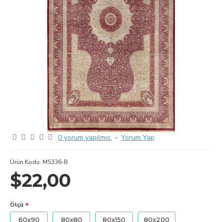
0 yorum yapılmış.
-
Yorum Yap
Ürün Kodu:
MS336-B
$22,00
Ölçü
60x90
80x80
80x150
80x200