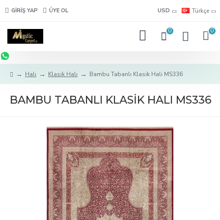
GIRIŞ YAP
ÜYE OL
USD
Türkçe
0
0
Halı
Klasik Halı
Bambu Tabanlı Klasik Halı MS336
BAMBU TABANLI KLASIK HALI MS336