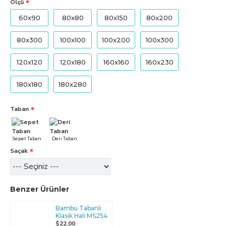
Ölçü
60x90
80x80
80x150
80x200
80x300
100x100
100x200
100x300
120x120
120x180
160x160
160x230
180x180
180x280
Taban
Sepet Taban
Deri Taban
Saçak
Benzer Ürünler
Bambu Tabanlı
Klasik Halı MS254
$22,00