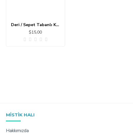
Deri / Sepet Tabanlı Klasik Halı MS254
$15,00
MISTIK HALI
Hakkımızda