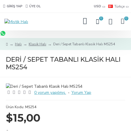
GIRIŞ YAP
ÜYE OL
USD
Türkçe
0
0
Halı
Klasik Halı
Deri / Sepet Tabanlı Klasik Halı MS254
DERI / SEPET TABANLI KLASIK HALI
MS254
0 yorum yapılmış.
-
Yorum Yap
Ürün Kodu:
MS254
$15,00