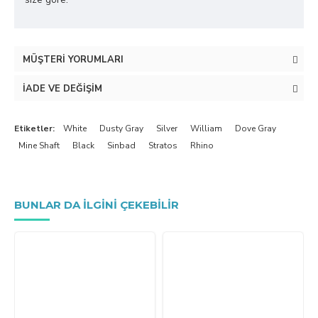
MÜŞTERI YORUMLARI
İADE VE DEĞIŞIM
Etiketler:
White
Dusty Gray
Silver
William
Dove Gray
Mine Shaft
Black
Sinbad
Stratos
Rhino
BUNLAR DA ILGINI ÇEKEBILIR