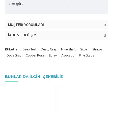
size göre.
MÜŞTERI YORUMLARI
İADE VE DEĞIŞIM
Etiketler:
Deep Teal
Dusty Gray
Mine Shaft
Silver
Stratos
Dove Gray
Copper Rose
Eunry
Avocado
Pine Glade
BUNLAR DA ILGINI ÇEKEBILIR