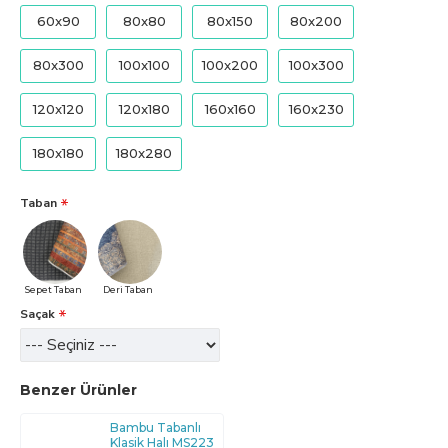
60x90
80x80
80x150
80x200
80x300
100x100
100x200
100x300
120x120
120x180
160x160
160x230
180x180
180x280
Taban
Sepet Taban
Deri Taban
Saçak
Benzer Ürünler
Bambu Tabanlı
Klasik Halı MS223