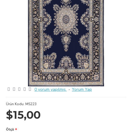
0 yorum yapılmış.
-
Yorum Yap
Ürün Kodu:
MS223
$15,00
Ölçü