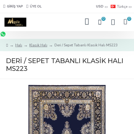
GIRIŞ YAP
ÜYE OL
USD
Türkçe
0
0
Halı
Klasik Halı
Deri / Sepet Tabanlı Klasik Halı MS223
DERI / SEPET TABANLI KLASIK HALI
MS223