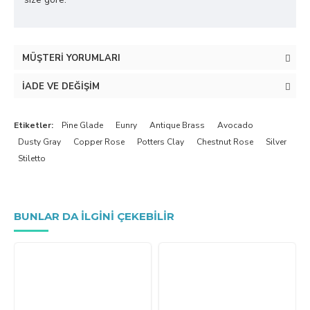
MÜŞTERI YORUMLARI
İADE VE DEĞIŞIM
Etiketler:
Pine Glade
Eunry
Antique Brass
Avocado
Dusty Gray
Copper Rose
Potters Clay
Chestnut Rose
Silver
Stiletto
BUNLAR DA ILGINI ÇEKEBILIR