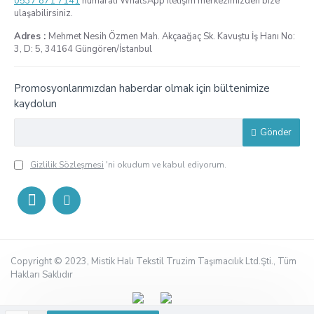
0537 871 7141
numaralı WhatsApp iletişim merkezimizden bize
ulaşabilirsiniz.
Adres :
Mehmet Nesih Özmen Mah. Akçaağaç Sk. Kavuştu İş Hanı No:
3, D: 5, 34164 Güngören/İstanbul
Promosyonlarımızdan haberdar olmak için bültenimize
kaydolun
Gönder
Gizlilik Sözleşmesi
'ni okudum ve kabul ediyorum.
Copyright © 2023, Mistik Halı Tekstil Truzim Taşımacılık Ltd.Şti., Tüm
Hakları Saklıdır