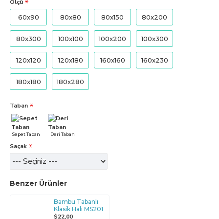
Ölçü
60x90
80x80
80x150
80x200
80x300
100x100
100x200
100x300
120x120
120x180
160x160
160x230
180x180
180x280
Taban
Sepet Taban
Deri Taban
Saçak
Benzer Ürünler
Bambu Tabanlı
Klasik Halı MS201
$22,00