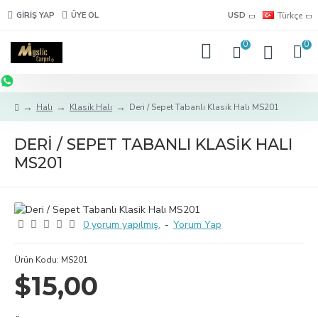
GIRIŞ YAP
ÜYE OL
USD
Türkçe
0
0
Halı
Klasik Halı
Deri / Sepet Tabanlı Klasik Halı MS201
DERI / SEPET TABANLI KLASIK HALI
MS201
0 yorum yapılmış.
-
Yorum Yap
Ürün Kodu:
MS201
$15,00