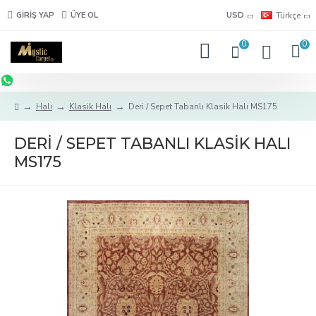
GIRIŞ YAP
ÜYE OL
USD
Türkçe
0
0
Halı
Klasik Halı
Deri / Sepet Tabanlı Klasik Halı MS175
DERI / SEPET TABANLI KLASIK HALI
MS175