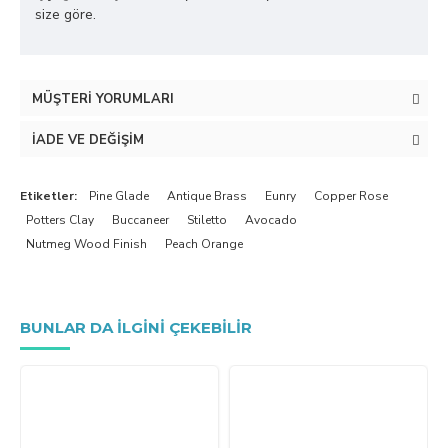
size göre.
MÜŞTERI YORUMLARI
İADE VE DEĞIŞIM
Etiketler:
Pine Glade
Antique Brass
Eunry
Copper Rose
Potters Clay
Buccaneer
Stiletto
Avocado
Nutmeg Wood Finish
Peach Orange
BUNLAR DA ILGINI ÇEKEBILIR