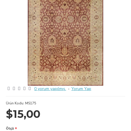
0 yorum yapılmış.
-
Yorum Yap
Ürün Kodu:
MS175
$15,00
Ölçü