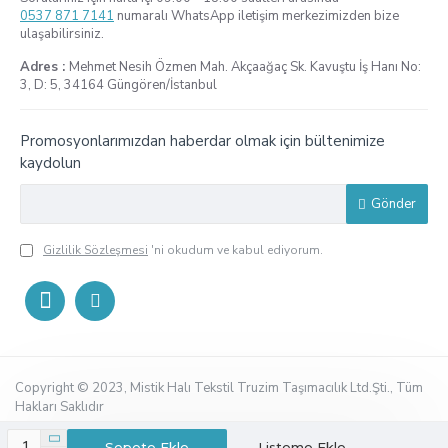
0537 871 7141
numaralı WhatsApp iletişim merkezimizden bize
ulaşabilirsiniz.
Adres :
Mehmet Nesih Özmen Mah. Akçaağaç Sk. Kavuştu İş Hanı No:
3, D: 5, 34164 Güngören/İstanbul
Promosyonlarımızdan haberdar olmak için bültenimize
kaydolun
Gönder
Gizlilik Sözleşmesi
'ni okudum ve kabul ediyorum.
Copyright © 2023, Mistik Halı Tekstil Truzim Taşımacılık Ltd.Şti., Tüm
Hakları Saklıdır
Sepete Ekle
Listeme Ekle