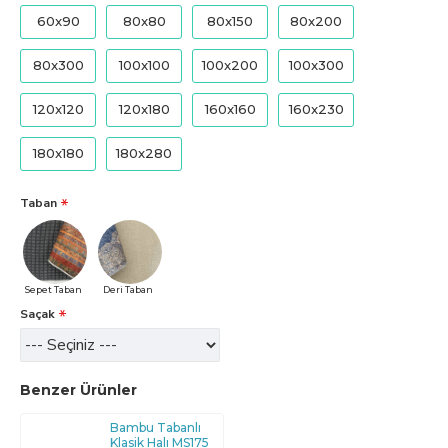
60x90
80x80
80x150
80x200
80x300
100x100
100x200
100x300
120x120
120x180
160x160
160x230
180x180
180x280
Taban
Sepet Taban
Deri Taban
Saçak
Benzer Ürünler
Bambu Tabanlı
Klasik Halı MS175