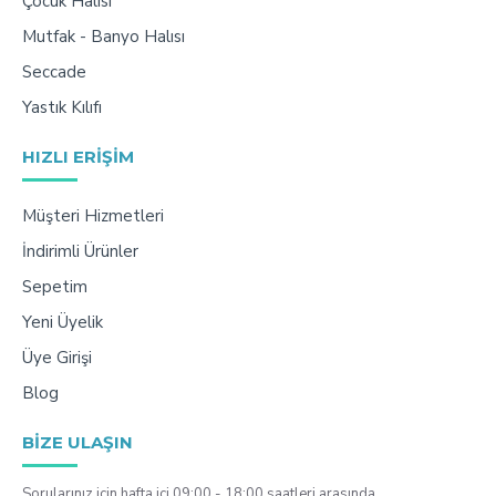
Çocuk Halısı
Mutfak - Banyo Halısı
Seccade
Yastık Kılıfı
HIZLI ERIŞIM
Müşteri Hizmetleri
İndirimli Ürünler
Sepetim
Yeni Üyelik
Üye Girişi
Blog
BIZE ULAŞIN
Sorularınız için hafta içi 09:00 - 18:00 saatleri arasında