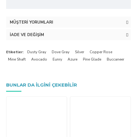
MÜŞTERI YORUMLARI
İADE VE DEĞIŞIM
Etiketler:
Dusty Gray
Dove Gray
Silver
Copper Rose
Mine Shaft
Avocado
Eunry
Azure
Pine Glade
Buccaneer
BUNLAR DA ILGINI ÇEKEBILIR