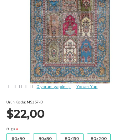
0 yorum yapılmış.
-
Yorum Yap
Ürün Kodu:
MS167-B
$22,00
Ölçü
60x90
80x80
80x150
80x200