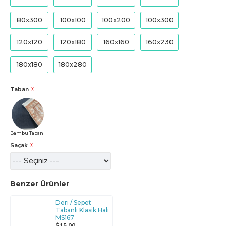
80x300
100x100
100x200
100x300
120x120
120x180
160x160
160x230
180x180
180x280
Taban
Bambu Taban
Saçak
Benzer Ürünler
Deri / Sepet
Tabanlı Klasik Halı
MS167
$15,00