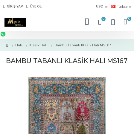
GIRIŞ YAP
ÜYE OL
USD
Türkçe
0
0
Halı
Klasik Halı
Bambu Tabanlı Klasik Halı MS167
BAMBU TABANLI KLASIK HALI MS167