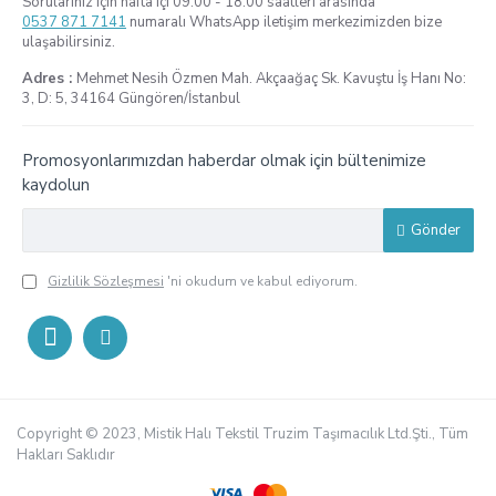
Sorularınız için hafta içi 09:00 - 18:00 saatleri arasında
0537 871 7141
numaralı WhatsApp iletişim merkezimizden bize
ulaşabilirsiniz.
Adres :
Mehmet Nesih Özmen Mah. Akçaağaç Sk. Kavuştu İş Hanı No:
3, D: 5, 34164 Güngören/İstanbul
Promosyonlarımızdan haberdar olmak için bültenimize
kaydolun
Gönder
Gizlilik Sözleşmesi
'ni okudum ve kabul ediyorum.
Copyright © 2023, Mistik Halı Tekstil Truzim Taşımacılık Ltd.Şti., Tüm
Hakları Saklıdır