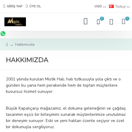
GIRIŞ YAP
ÜYE OL
USD
Türkçe
0
0
Hakkımızda
HAKKIMIZDA
2001 yılında kurulan Mistik Halı, halı tutkusuyla yola çıktı ve o
günden bu yana hem perakende hem de toptan müşterilere
kusursuz hizmet sunuyor.
Büyük Kapalıçarşı mağazamız, el dokuma geleneğinin ve çağdaş
tasarımın eşsiz bir birleşimini sunarak müşterilerimize unutulmaz
bir deneyim sunuyor. Eski ve yeni halıları özenle seçiyor ve özel
bir dokunuşla sergiliyoruz.